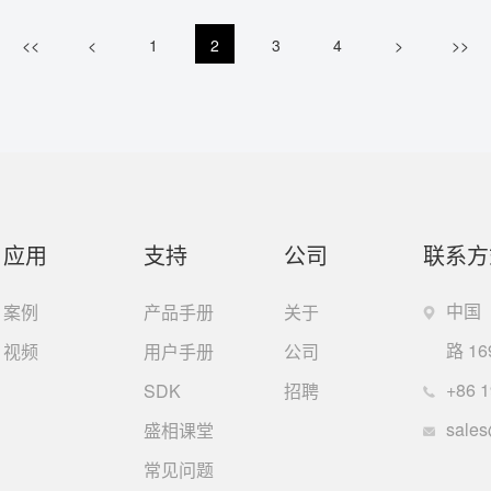
<<
<
1
2
3
4
>
>>
应用
支持
公司
联系方
中国
案例
产品手册
关于
路 16
视频
用户手册
公司
+86
1
SDK
招聘
sale
盛相课堂
常见问题