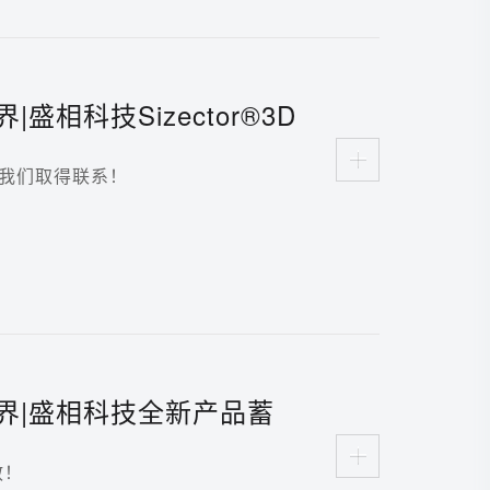
盛相科技Sizector®3D
布会成功举办
我们取得联系！
界|盛相科技全新产品蓄
散！