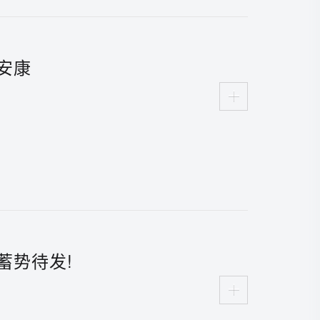
安康
蓄势待发!