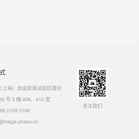
式
（上海）自由贸易试验区蔡伦
90 号 3 幢 408、410 室
关注我们
99 2109 3166
s@mega-phase.cn