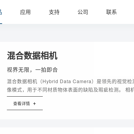
品
应用
支持
公司
联系
混合数据相机
视界无限，一拍即合
混合数据相机（Hybrid Data Camera）是领先的
像模式，用于不同材质物体表面的缺陷及瑕疵检测。 相
直接输出高质量、高信息浓度的2D和2.5D图像，有助于
+
查看详情
瑕疵检出率、缩短项目落地周期、降低检测项目整体成本