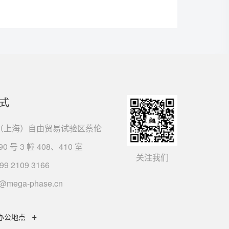
式
（上海）自由贸易试验区蔡伦
90 号 3 幢 408、410 室
关注我们
99 2109 3166
s@mega-phase.cn
+
办公地点