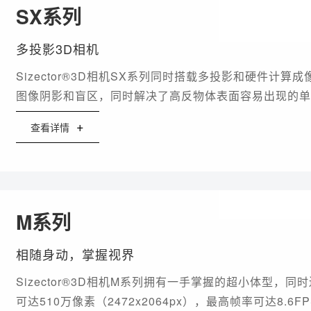
SX系列
多投影3D相机
Sizector®3D相机SX系列同时搭载多投影和硬件计
图像阴影和盲区，同时解决了高反物体表面容易出现的单
用于半导体、动力锂电、PCBA、连接器、新能源汽车等
+
查看详情
M系列
相随身动，掌握视界
Sizector®3D相机M系列拥有一手掌握的超小体型，
可达510万像素（2472x2064px），最高帧率可达8.6